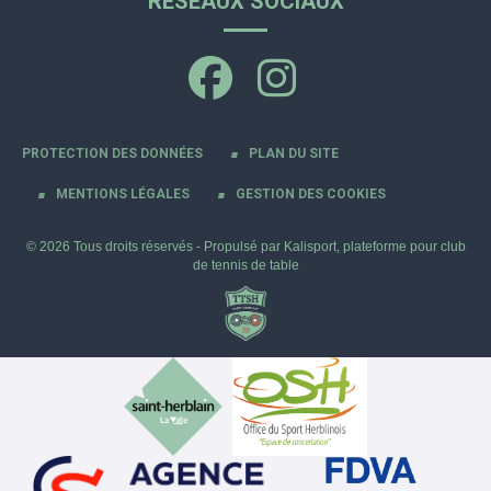
RÉSEAUX SOCIAUX
PROTECTION DES DONNÉES
PLAN DU SITE
MENTIONS LÉGALES
GESTION DES COOKIES
© 2026 Tous droits réservés - Propulsé par
Kalisport, plateforme pour club
de tennis de table