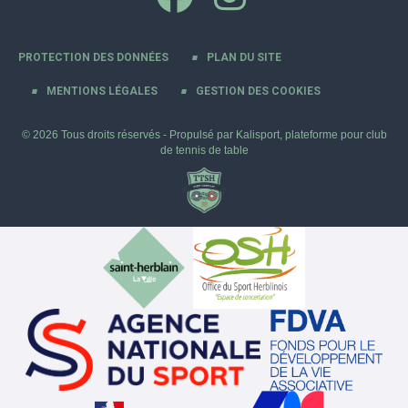
PROTECTION DES DONNÉES
PLAN DU SITE
MENTIONS LÉGALES
GESTION DES COOKIES
© 2026 Tous droits réservés - Propulsé par
Kalisport, plateforme pour club
de tennis de table