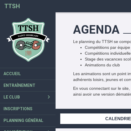
Panneau de gestion des cookies
TTSH
AGENDA
Le planning du TTSH se compos
Compétitions par équipe 
Compétitions individuelle
Stage des vacances scol
Animations du club
ACCUEIL
Les animations sont un point i
adhérents loisirs, jeunes et c
ENTRAÎNEMENT
En vous connectant sur le site,
ainsi avoir une version dématér
LE CLUB
INSCRIPTIONS
CALENDRI
PLANNING GÉNÉRAL