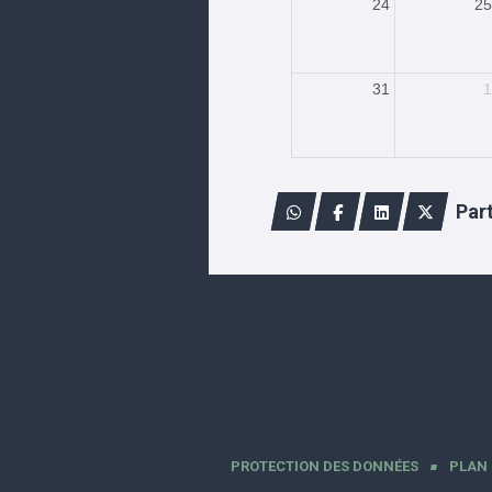
24
25
31
1
Par
PROTECTION DES DONNÉES
PLAN 