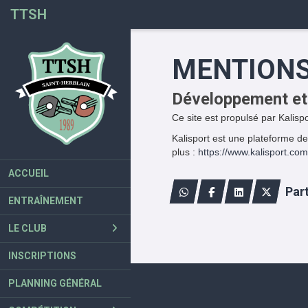
Panneau de gestion des cookies
TTSH
MENTIONS
Développement et
Ce site est propulsé par Kalispo
Kalisport est une plateforme de
plus :
https://www.kalisport.com
ACCUEIL
Par
ENTRAÎNEMENT
LE CLUB
INSCRIPTIONS
PLANNING GÉNÉRAL