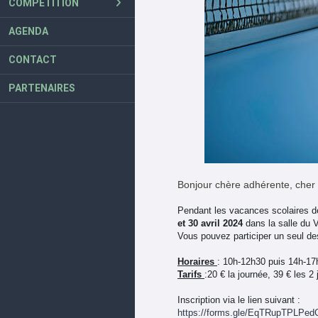
COMPÉTITION
AGENDA
CONTACT
PARTENAIRES
Bonjour chère adhérente, cher 
Pendant les vacances scolaires 
et 30 avril 2024
dans la salle du 
Vous pouvez participer un seul des
Horaires
: 10h-12h30 puis 14h-17
Tarifs
:20 € la journée, 39 € les 2 
Inscription via le lien suivant :
https://forms.gle/
EqTRupTPLPedC