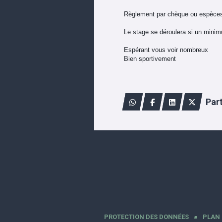
Règlement par chèque ou espèces (
Le stage se déroulera si un minimu
Espérant vous voir nombreux
Bien sportivement
Par
PROTECTION DES DONNÉES
PLAN 