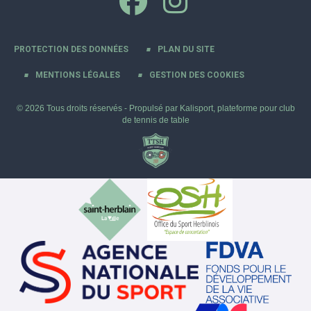
PROTECTION DES DONNÉES
PLAN DU SITE
MENTIONS LÉGALES
GESTION DES COOKIES
© 2026 Tous droits réservés - Propulsé par
Kalisport, plateforme pour club
de tennis de table